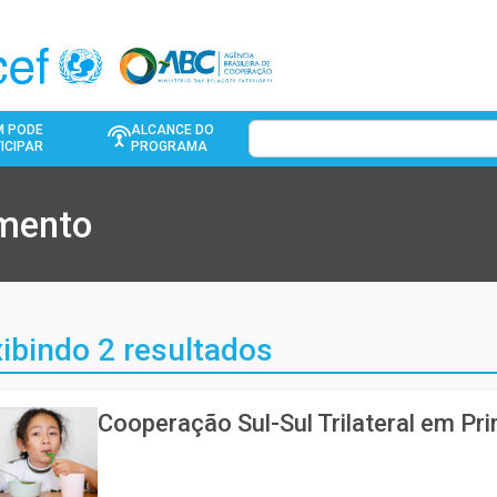
M PODE
ALCANCE DO
ICIPAR
PROGRAMA
imento
ibindo 2 resultados
Cooperação Sul-Sul Trilateral em Pri