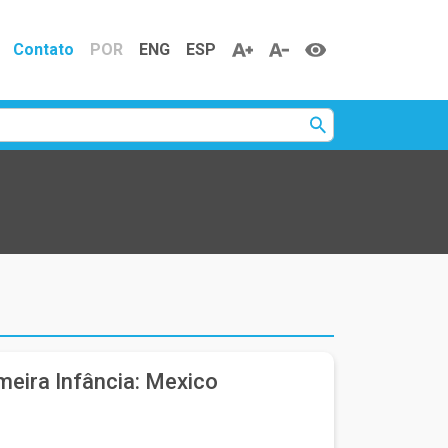
Contato
POR
ENG
ESP
meira Infância: Mexico