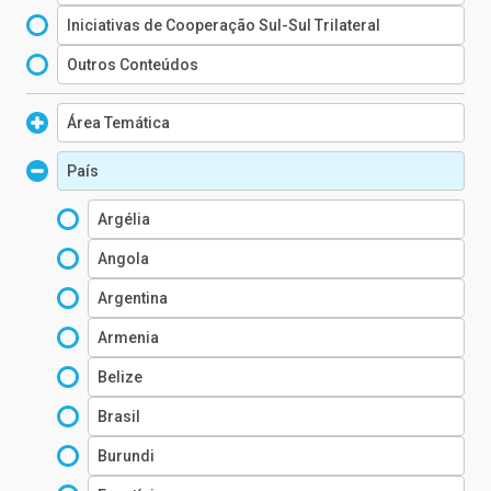
Iniciativas de Cooperação Sul-Sul Trilateral
Outros Conteúdos
Área Temática
Água, Saneamento e Higiene
País
Proteção Social
Argélia
Primeira Infância
Angola
Proteção à Infância
Argentina
Saúde
Armenia
Belize
Brasil
Burundi