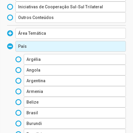
Iniciativas de Cooperação Sul-Sul Trilateral
Outros Conteúdos
Área Temática
Água, Saneamento e Higiene
País
Proteção Social
Argélia
Primeira Infância
Angola
Proteção à Infância
Argentina
Saúde
Armenia
Belize
Brasil
Burundi